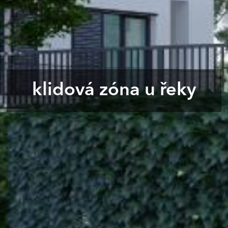
příjezd do suterénu ze stran
sídliště